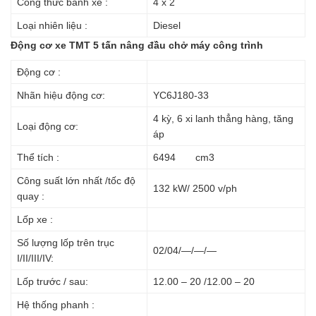
Công thức bánh xe :
4 x 2
Loại nhiên liệu :
Diesel
Động cơ xe TMT 5 tấn nâng đầu chở máy công trình
Động cơ :
Nhãn hiệu động cơ:
YC6J180-33
4 kỳ, 6 xi lanh thẳng hàng, tăng
Loại động cơ:
áp
Thể tích :
6494 cm3
Công suất lớn nhất /tốc độ
132 kW/ 2500 v/ph
quay :
Lốp xe :
Số lượng lốp trên trục
02/04/—/—/—
I/II/III/IV:
Lốp trước / sau:
12.00 – 20 /12.00 – 20
Hệ thống phanh :