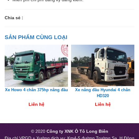
Chia sẻ :
SẢN PHẨM CÙNG LOẠI
Xe Howo 4 chân 375hp nâng đầu
Xe nâng đầu Hyundai 4 chân
HD320
Liên hệ
Liên hệ
© 2020
Công ty XNK Ô Tô Long Biên
Địa chỉ VPGD + Xưởng dịch vụ: Km4-5 đường Trường Sa, H.Đông