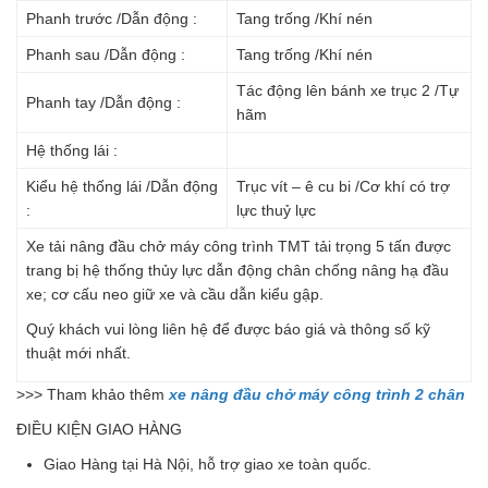
Phanh trước /Dẫn động :
Tang trống /Khí nén
Phanh sau /Dẫn động :
Tang trống /Khí nén
Tác động lên bánh xe trục 2 /Tự
Phanh tay /Dẫn động :
hãm
Hệ thống lái :
Kiểu hệ thống lái /Dẫn động
Trục vít – ê cu bi /Cơ khí có trợ
:
lực thuỷ lực
Xe tải nâng đầu chở máy công trình TMT tải trọng 5 tấn được
trang bị hệ thống thủy lực dẫn động chân chống nâng hạ đầu
xe; cơ cấu neo giữ xe và cầu dẫn kiểu gập.
Quý khách vui lòng liên hệ để được báo giá và thông số kỹ
thuật mới nhất.
>>> Tham khảo thêm
xe nâng đầu chở máy công trình 2 chân
ĐIỀU KIỆN GIAO HÀNG
Giao Hàng tại Hà Nội, hỗ trợ giao xe toàn quốc.