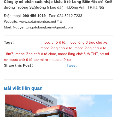
Công ty cổ phần xuất nhập khẩu ô tô Long Biên
Địa chỉ: Km5
đường Trường Sa(đường 5 kéo dài), H.Đông Anh, TP.Hà Nội
Điện thoại:
090 456 1019
– Fax: 024.3212 7233
Website: www.xetaimienbac.net * E-
Mail: Nguyentungotolongbien@gmail.com
Tags:
mooc chở ô tô
,
mooc lồng 3 trục chở xe
,
mooc lồng chở ô tô
,
mooc lồng chở ô tô
18m7
,
mooc lồng chở ô tô cimc
,
mooc lồng chở ô tô THT
,
sơ mi
rơ mooc chở ô tô
,
sơ mi rơ mooc chở xe
Share this Post :
Tweet
Bài viết liên quan