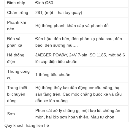
Đinh nhíp
Đinh Ø50
Chân trống
28T, (một – hai tay quay)
Phanh khí
Hệ thống phanh khẩn cấp và phanh đỗ
nén
Đèn và
Đèn hậu, đèn bên, đèn phản xạ phía sau, đèn
phản xạ
báo, đèn sương mù….
Hệ thống
JAEGER POWAY, 24V 7-pin ISO 1185, một bộ 6
điện
lõi cáp điện tiêu chuẩn.
Thùng công
1 thùng tiêu chuẩn
cụ
Trang thiết
Hệ thống thủy lực dẫn động cơ cấu nâng, hạ
bị chuyên
sàn tầng trên. Các móc chằng buộc xe và cầu
dùng
dẫn xe lên xuống.
Phun cát xử lý chống gỉ, một lớp lót chống ăn
Sơn
mòn, hai lớp sơn hoàn thiện. Màu tự chọn
Quý khách hàng liên hệ