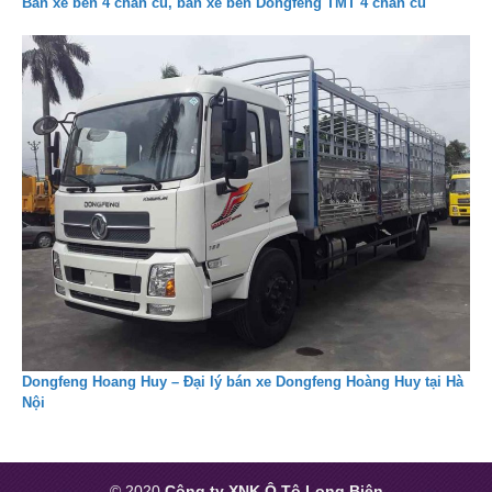
Bán xe ben 4 chân cũ, bán xe ben Dongfeng TMT 4 chân cũ
Dongfeng Hoang Huy – Đại lý bán xe Dongfeng Hoàng Huy tại Hà
Nội
© 2020
Công ty XNK Ô Tô Long Biên