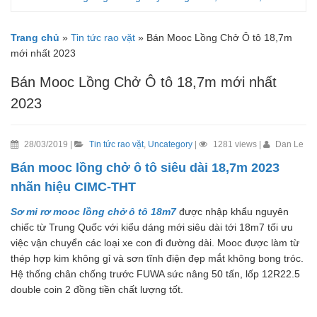
Trang chủ
»
Tin tức rao vặt
»
Bán Mooc Lồng Chở Ô tô 18,7m
mới nhất 2023
Bán Mooc Lồng Chở Ô tô 18,7m mới nhất
2023
28/03/2019 |
Tin tức rao vặt
,
Uncategory
|
1281 views |
Dan Le
Bán mooc lồng chở ô tô siêu dài 18,7m 2023
nhãn hiệu CIMC-THT
Sơ mi rơ mooc lồng chở ô tô 18m7
được nhập khẩu nguyên
chiếc từ Trung Quốc với kiểu dáng mới siêu dài tới 18m7 tối ưu
việc vận chuyển các loại xe con đi đường dài. Mooc được làm từ
thép hợp kim không gỉ và sơn tĩnh điện đẹp mắt không bong tróc.
Hệ thống chân chống trước FUWA sức nâng 50 tấn, lốp 12R22.5
double coin 2 đồng tiền chất lượng tốt.