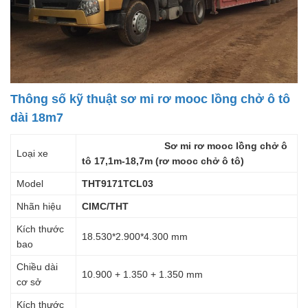
Thông số kỹ thuật sơ mi rơ mooc lồng chở ô tô
dài 18m7
Sơ mi rơ mooc lồng chở ô
Loại xe
tô 17,1m-18,7m (rơ mooc chở ô tô)
Model
THT9171TCL03
Nhãn hiệu
CIMC/THT
Kích thước
18.530*2.900*4.300 mm
bao
Chiều dài
10.900 + 1.350 + 1.350 mm
cơ sở
Kích thước