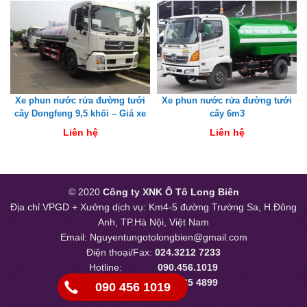
Xe phun nước rửa đường tưới
Xe phun nước rửa đường tưới
cây Dongfeng 9,5 khối – Giá xe
cây 6m3
phun nước rửa đường 9.5m3
Liên hệ
Liên hệ
2021
© 2020
Công ty XNK Ô Tô Long Biên
Địa chỉ VPGD + Xưởng dịch vụ: Km4-5 đường Trường Sa, H.Đông
Anh, TP.Hà Nội, Việt Nam
Email: Nguyentungotolongbien@gmail.com
Điện thoại/Fax:
024.3212 7233
Hotline:
090.456.1019
Dịch vụ:
093 465 4899
090 456 1019