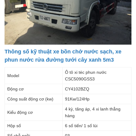
Thông số kỹ thuật xe bồn chở nước sạch, xe
phun nước rửa đường tưới cây xanh 5m3
Ô tô xi téc phun nước
Model
CSC5090GSS3
Động cơ
CY4102BZQ
Công suất động cơ (kw)
91Kw/124Hp
4 kỳ, tăng áp, 4 xi lanh thẳng
Kiểu động cơ
hàng
Hộp số
6 số tiến/ 1 số lùi
Số chỗ ngồi
03