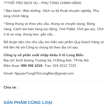
???HỖ TRỢ DỊCH VỤ – PHỤ TÙNG CHÍNH HÃNG
* Bảo hành –Bảo dưỡng –Dịch vụ kỹ thuật chuyên nghiệp, Phụ
tùng chính hãng.
* Đóng thùng xe theo yêu cầu, thùng xe chuyên dụng: Bửng
nâng, Cánh dơi bán hàng lưu động, Chở Pallet, Chở gia súc, Chở
ô tô xe máy, thùng ben, gắn cẩu…
Để thuận tiện cho nhu cầu tìm hiểu sản phẩm Quý khách hàng có
thể liên hệ với Công ty chúng tôi theo địa chỉ sau:
Công ty cổ phần xuất nhập khẩu ô tô Long Biên
Địa chỉ: Km5 đường Trường Sa, H.Đông Anh, TP.Hà Nội
Điện thoại:
090 456 1019
– Fax: 024.3212 7233
Gmail: NguyenTungOToLongBien@gmail.com
Chia sẻ :
SẢN PHẨM CÙNG LOẠI