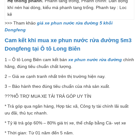
Hệ thống phanh:
Phanh tang trống, Phanh chính: Dẫn động
khí nén hai dòng, kiểu má phanh tang trống. Phanh tay : Loc
kê
>>> Tham khảo
giá xe phun nước rửa đường 5 khối
Dongfeng
Cam kết khi mua xe phun nước rửa đường 5m3
Dongfeng tại Ô tô Long Biên
1 – Ô tô Long Biên cam kết bán
xe phun nước rửa đường
chính
hãng, đúng tiêu chuẩn chất lượng.
2 – Giá xe cạnh tranh nhất trên thị trường hiện nay.
3 – Bảo hành theo đúng tiêu chuẩn của nhà sản xuất.
???HỖ TRỢ MUA XE TẢI TRẢ GÓP UY TÍN
* Trả góp qua ngân hàng, Hợp tác xã, Công ty tài chính lãi suất
ưu đãi, thủ tục nhanh.
* Tỷ lệ trả góp 60% – 80% giá trị xe, thế chấp bằng Cà- vẹt xe
* Thời gian: Từ 01 năm đến 5 năm.