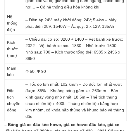
giảm xóc và bộ giữ cân bằng nằm ngang, cabin bong
hơi… – Có hệ thống điều hòa không khí.
Hệ
– Điện áp 24V, máy khởi động: 24V; 5.4kw – Máy
thống
phát điện 28V, 1540W – Ắc quy: 2 x 12V, 135Ah
điện
– Chiều dài cơ sở: 3200 + 1400 – Vệt bánh xe trước:
Kích
2022 – Vệt bánh xe sau: 1830 – Nhô trước: 1500 –
thước
Nhô sau: 700 – Kích thước tổng thể: 6985 x 2496 x
(mm)
3950
Mâm
Φ 50, Φ 90
kéo
– Tốc độ lớn nhất: 102 km/h – Độ dốc lớn nhất vượt
Đặc
được: 35% – Khoảng sáng gầm xe: 263mm – Bán
tích
kính quay vòng nhỏ nhất: 18.5m – Thể tích thùng
chuyển
chứa nhiên liệu: 400L. Thùng nhiên liệu bằng hợp
động
kim nhôm, có khóa nắp thùng và khung bảo vệ thùng
dầu.
– Bảng giá xe đầu kéo howo, giá xe howo đầu kéo, giá xe
đầu kéo howo a7 380hp, gia xe howo a7 420 – 2021
Công ty