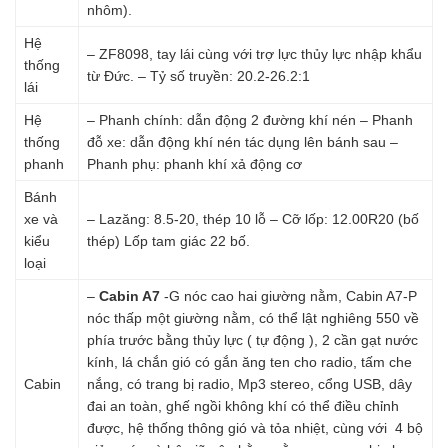
nhôm).
Hệ
– ZF8098, tay lái cùng với trợ lực thủy lực nhập khẩu
thống
từ Đức. – Tỷ số truyền: 20.2-26.2:1
lái
Hệ
– Phanh chính: dẫn động 2 đường khí nén – Phanh
thống
đỗ xe: dẫn động khí nén tác dụng lên bánh sau –
phanh
Phanh phụ: phanh khí xả động cơ
Bánh
xe và
– Lazăng: 8.5-20, thép 10 lỗ – Cỡ lốp: 12.00R20 (bố
kiểu
thép) Lốp tam giác 22 bố.
loại
–
Cabin A7
-G nóc cao hai giường nằm, Cabin A7-P
nóc thấp một giường nằm, có thể lật nghiêng 550 về
phía trước bằng thủy lực ( tự động ), 2 cần gạt nước
kính, lá chắn gió có gắn ăng ten cho radio, tấm che
Cabin
nắng, có trang bị radio, Mp3 stereo, cổng USB, dây
đai an toàn, ghế ngồi không khí có thể điều chỉnh
được, hệ thống thông gió và tỏa nhiệt, cùng với 4 bộ