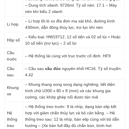
– Dung tích xilanh: 9726ml. Tỷ số nén: 17:1 – Máy
nén khí kiểu 2 xilanh
– Li hợp lõi lò xo đĩa đơn ma sát khô, đường kính
Li hợp
430mm, dẫn động thủy lực, trợ lực khí nén
– Kiểu loại: HW19712, 12 số tiến và 02 số lùi + Hoặc
Hộp số
10 số tiến (trợ lực) – 2 số lùi
Cầu
– Hệ thống lái cùng với trục trước cố định. HF9
trước
Cầu
– Cầu sau
cầu đúc
nguyên khối HC16. Tỷ số truyền:
sau
4.42
– Khung thang song song dạng nghiêng, tiết diện
Khung
hình chữ U300 x 80 x 8 (mm) và các khung gia
xe
cường, các khớp ghép nối được tán rivê
– Hệ thống treo trước: 9 lá nhíp, dạng bán elip kết
Hệ
hợp với giảm chấn thủy lực và bộ cân bằng. – Hệ
thống
thống treo sau: 12 lá nhíp, bán elip cùng với bộ dẫn
treo
hướng – (Xe bản full đầy đủ chắn bùn, bình hơi