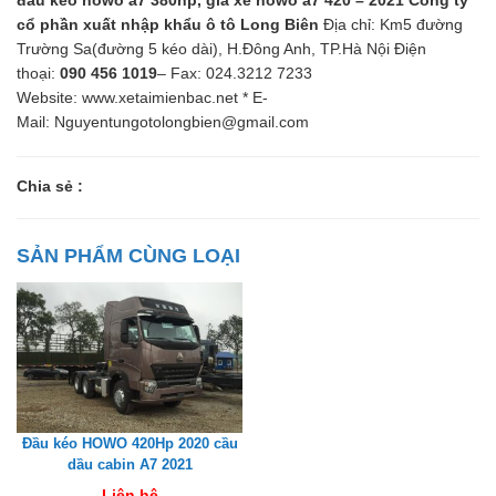
cổ phần xuất nhập khẩu ô tô Long Biên
Địa chỉ: Km5 đường
Trường Sa(đường 5 kéo dài), H.Đông Anh, TP.Hà Nội Điện
thoại:
090 456 1019
– Fax: 024.3212 7233
Website: www.xetaimienbac.net * E-
Mail: Nguyentungotolongbien@gmail.com
Chia sẻ :
SẢN PHẨM CÙNG LOẠI
Đầu kéo HOWO 420Hp 2020 cầu
dầu cabin A7 2021
Liên hệ