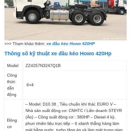
>>> Tham khảo thêm:
xe đầu kéo Howo 420HP
Thông số kỹ thuật xe đầu kéo Howo 420Hp
Model
ZZ4257N3247Q1B
Công
thức
6×4
dẫn
động
– Model: D10.38 , Tiêu chuẩn khí thải: EURO V –
Nhà sản xuất động cơ: CNHTC / Liên doanh STEYR
(Áo) – Công suất động cơ : 380HP – Diesel 4 kỳ,
Động
phun nhiên liệu trực tiếp – 6 xilanh thẳng hàng làm
cơ
mát bằng nước, turbo tăng áp và làm mát trung gian