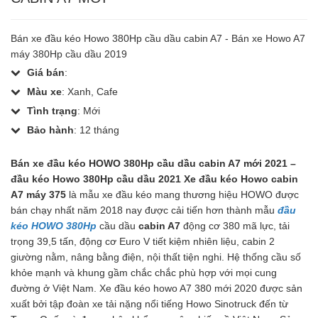
Bán xe đầu kéo Howo 380Hp cầu dầu cabin A7 - Bán xe Howo A7
máy 380Hp cầu dầu 2019
Giá bán
:
Màu xe
: Xanh, Cafe
Tình trạng
: Mới
Bảo hành
: 12 tháng
Bán xe đầu kéo HOWO 380Hp cầu dầu cabin A7 mới 2021 –
đầu kéo Howo 380Hp cầu dầu 2021
Xe đầu kéo Howo cabin
A7 máy 375
là mẫu xe đầu kéo mang thương hiệu HOWO được
bán chạy nhất năm 2018 nay được cải tiến hơn thành mẫu
đầu
kéo HOWO 380Hp
cầu dầu
cabin A7
động cơ 380 mã lực, tải
trọng 39,5 tấn, động cơ Euro V tiết kiệm nhiên liệu, cabin 2
giường nằm, nâng bằng điện, nội thất tiện nghi. Hệ thống cầu số
khỏe mạnh và khung gầm chắc chắc phù hợp với mọi cung
đường ở Việt Nam. Xe đầu kéo howo A7 380 mới 2020 được sản
xuất bởi tập đoàn xe tải nặng nổi tiếng Howo Sinotruck đến từ