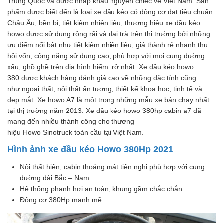
Trung Quốc và được nhập khẩu nguyên chiếc về Việt Nam. Sản
phẩm được biết đến là loại xe đầu kéo có động cơ đạt tiêu chuẩn
Châu Âu, bền bỉ, tiết kiệm nhiên liệu, thương hiệu xe đầu kéo
howo được sử dụng rộng rãi và đại trà trên thị trường bởi những
ưu điểm nổi bật như tiết kiệm nhiên liệu, giá thành rẻ nhanh thu
hồi vốn, công năng sử dụng cao, phù hợp với mọi cung đường
xấu, ghồ ghề trên địa hình hiểm trở nhất. Xe đầu kéo howo
380 được khách hàng đánh giá cao về những đặc tính cũng
như ngoại thất, nội thất ấn tượng, thiết kế khoa học, tinh tế và
đẹp mắt. Xe howo A7 là một trong những mẫu xe bán chạy nhất
tại thị trường năm 2013. Xe đầu kéo howo 380hp cabin a7 đã
mang đến nhiều thành công cho thương
hiệu Howo Sinotruck toàn cầu tại Việt Nam.
Hình ảnh xe đầu kéo Howo 380Hp 2021
Nội thất hiện, cabin thoáng mát tiện nghi phù hợp với cung
đường dài Bắc – Nam.
Hệ thống phanh hơi an toàn, khung gầm chắc chắn.
Động cơ 380Hp mạnh mẽ.