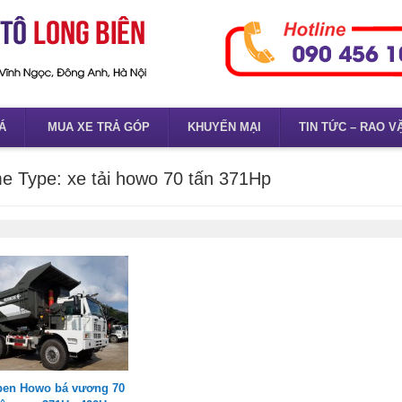
Á
MUA XE TRẢ GÓP
KHUYẾN MẠI
TIN TỨC – RAO V
e Type:
xe tải howo 70 tấn 371Hp
 ben Howo bá vương 70