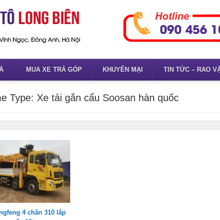
Á
MUA XE TRẢ GÓP
KHUYẾN MẠI
TIN TỨC – RAO V
e Type:
Xe tải gắn cẩu Soosan hàn quốc
ngfeng 4 chân 310 lắp