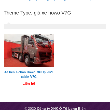
Theme Type:
giá xe howo V7G
Xe ben 4 chân Howo 380Hp 2021
cabin V7G
Liên hệ
© 2020
Công ty XNK Ô Tô Long Biên