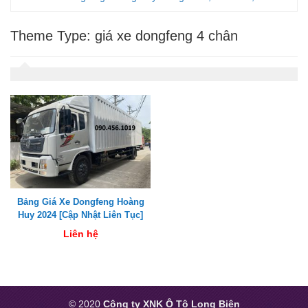
Theme Type:
giá xe dongfeng 4 chân
Bảng Giá Xe Dongfeng Hoàng
Huy 2024 [Cập Nhật Liên Tục]
Liên hệ
© 2020
Công ty XNK Ô Tô Long Biên