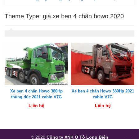
Theme Type:
giá xe ben 4 chân howo 2020
Xe ben 4 chân Howo 380Hp
Xe ben 4 chân Howo 380Hp 2021
thùng đúc 2021 cabin V7G
cabin V7G
Liên hệ
Liên hệ
© 2020
Công ty XNK Ô Tô Long Biên