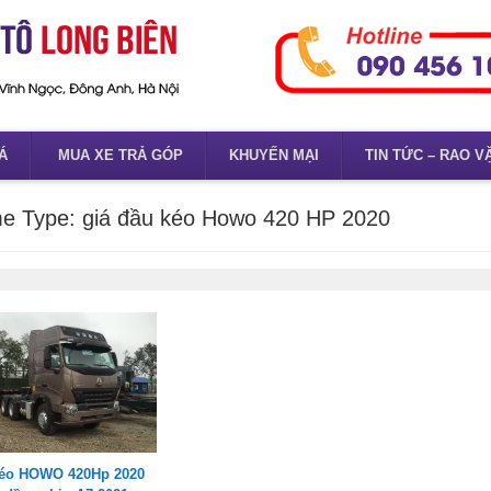
Á
MUA XE TRẢ GÓP
KHUYẾN MẠI
TIN TỨC – RAO V
e Type:
giá đầu kéo Howo 420 HP 2020
éo HOWO 420Hp 2020