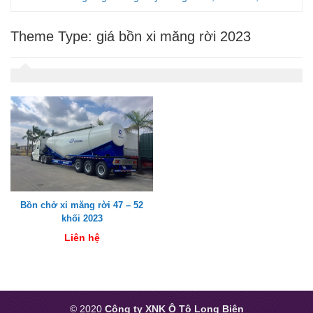
Theme Type:
giá bồn xi măng rời 2023
Bồn chở xi măng rời 47 – 52
khối 2023
Liên hệ
© 2020
Công ty XNK Ô Tô Long Biên