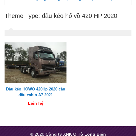
Theme Type:
đầu kéo hổ vồ 420 HP 2020
Đầu kéo HOWO 420Hp 2020 cầu
dầu cabin A7 2021
Liên hệ
© 2020
Công ty XNK Ô Tô Long Biên