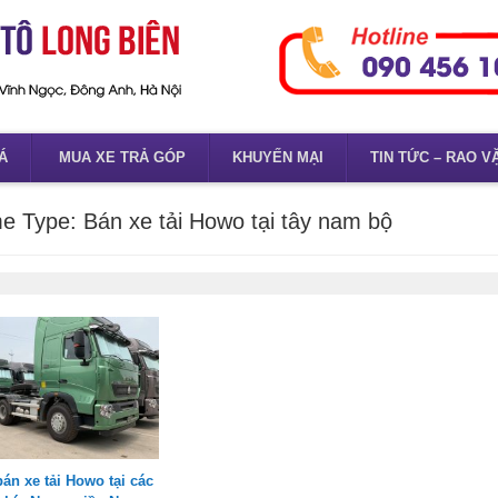
Á
MUA XE TRẢ GÓP
KHUYẾN MẠI
TIN TỨC – RAO V
e Type:
Bán xe tải Howo tại tây nam bộ
bán xe tải Howo tại các