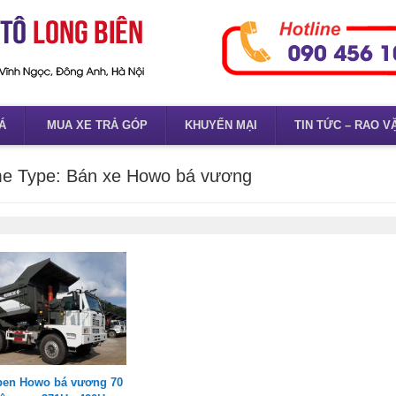
Á
MUA XE TRẢ GÓP
KHUYẾN MẠI
TIN TỨC – RAO V
e Type:
Bán xe Howo bá vương
 ben Howo bá vương 70