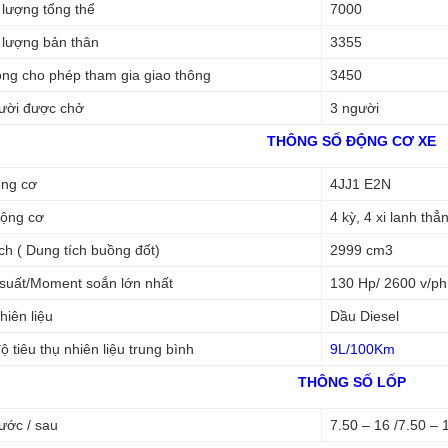
 lượng tổng thể
7000
 lượng bản thân
3355
ọng cho phép tham gia giao thông
3450
ười được chở
3 người
THÔNG SỐ ĐỘNG CƠ XE
ng cơ
4JJ1 E2N
động cơ
4 kỳ, 4 xi lanh th
ch ( Dung tích buồng đốt)
2999 cm3
suất/Moment soắn lớn nhất
130 Hp/ 2600 v/ph
hiên liệu
Dầu Diesel
 tiêu thụ nhiên liệu trung bình
9L/100Km
THÔNG SỐ LỐP
ước / sau
7.50 – 16 /7.50 – 