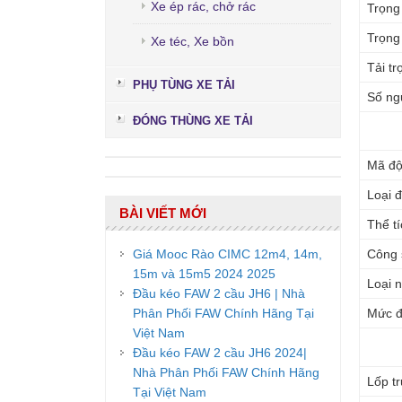
Xe ép rác, chở rác
Trọng
Trọng
Xe téc, Xe bồn
Tải tr
PHỤ TÙNG XE TẢI
Số ng
ĐÓNG THÙNG XE TẢI
Mã độ
Loại 
BÀI VIẾT MỚI
Thể tí
Công 
Giá Mooc Rào CIMC 12m4, 14m,
15m và 15m5 2024 2025
Loại n
Đầu kéo FAW 2 cầu JH6 | Nhà
Mức độ
Phân Phối FAW Chính Hãng Tại
Việt Nam
Đầu kéo FAW 2 cầu JH6 2024|
Nhà Phân Phối FAW Chính Hãng
Lốp tr
Tại Việt Nam