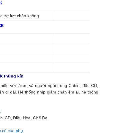
K
ực trợ lực chân không
XE
5K thùng kín
hiện với lái xe và người ngồi trong Cabin, đầu CD,
ến đi dài. Hệ thống nhíp giảm chấn êm ái, hệ thống
g bị CD, Điều Hòa, Ghế Da..