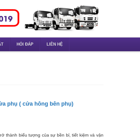
ẶT
HỎI ĐÁP
LIÊN HỆ
ửa phụ ( cửa hông bên phụ)
ở thành biểu tượng của sự bền bỉ, tiết kiệm và vận