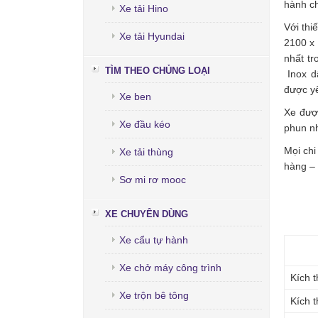
hành ch
Xe tải Hino
Với thi
Xe tải Hyundai
2100 x 
nhất t
TÌM THEO CHỦNG LOẠI
Inox d
được yê
Xe ben
Xe đượ
Xe đầu kéo
phun nh
Mọi chi
Xe tải thùng
hàng –
Sơ mi rơ mooc
XE CHUYÊN DÙNG
Xe cẩu tự hành
Xe chở máy công trình
Kích t
Xe trộn bê tông
Kích t