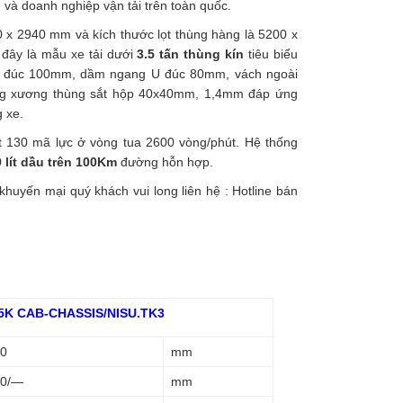
và doanh nghiệp vận tải trên toàn quốc.
0 x 2940 mm và kích thước lọt thùng hàng là 5200 x
 đây là mẫu xe tải dưới
3.5 tấn thùng kín
tiêu biểu
c U đúc 100mm, dầm ngang U đúc 80mm, vách ngoài
ng xương thùng sắt hộp 40x40mm, 1,4mm đáp ứng
 xe.
t 130 mã lực ở vòng tua 2600 vòng/phút. Hệ thống
9 lít dầu trên 100Km
đường hỗn hợp.
huyến mại quý khách vui long liên hệ : Hotline bán
5K CAB-CHASSIS/NISU.TK3
40
mm
90/—
mm