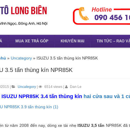
Á
MUA XE TRẢ GÓP
KHUYẾN MẠI
TIN TỨC – RAO V
chủ
»
Uncategory
»
ISUZU 3.5 tấn thùng kín NPR85K
U 3.5 tấn thùng kín NPR85K
/2015 |
Uncategory
|
6514 views |
Dan Le
i ISUZU NPR85K 3.4 tấn thùng kín
hai cửa sau và 1 c
ện từ năm 2008 đến nay, dòng xe tải nhẹ
ISUZU 3,5 tấn
NPR85K đã tr