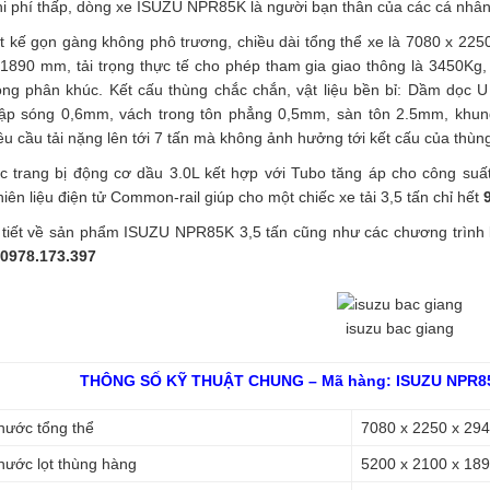
i phí thấp, dòng xe ISUZU NPR85K là người bạn thân của các cá nhân 
ết kế gọn gàng không phô trương, chiều dài tổng thể xe là 7080 x 225
1890 mm, tải trọng thực tế cho phép tham gia giao thông là 3450Kg,
rong phân khúc. Kết cấu thùng chắc chắn, vật liệu bền bỉ: Dầm dọ
ập sóng 0,6mm, vách trong tôn phẳng 0,5mm, sàn tôn 2.5mm, khu
u cầu tải nặng lên tới 7 tấn mà không ảnh hưởng tới kết cấu của thùng
c trang bị động cơ dầu 3.0L kết hợp với Tubo tăng áp cho công suấ
iên liệu điện tử Common-rail giúp cho một chiếc xe tải 3,5 tấn chỉ hết
 tiết về sản phẩm ISUZU NPR85K 3,5 tấn cũng như các chương trình k
0978.173.397
isuzu bac giang
THÔNG SỐ KỸ THUẬT CHUNG – Mã hàng:
ISUZU NPR8
hước tổng thể
7080 x 2250 x 29
hước lọt thùng hàng
5200 x 2100 x 18