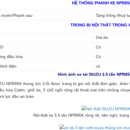
HỆ THỐNG PHANH XE NPR85
 trước/Phanh sau
Tang trống /thuỷ l
TRONG BỊ NỘI THẤT TRONG 
Giả da
CD
Có
ống điều hòa
Có
hỉnh điện
có
Hình ảnh xe tải ISUZU 3.5 tấn NPR8
U NPR85K thùng kín 3,5t được trang bị gói nội thất đơn giản, thân t
ều hòa Cabin, ghế da, 3 chỗ ngồi rộng rãi thoải mái trên những chuy
rợ lực dầu an toàn.
Nội thất xe 3,5 tấn NPR85K rộng rãi, tiện nghi, tran