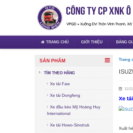
TRANG CHỦ
GIỚI THIỆU
BẢNG GI
Trang 
SẢN PHẨM
ISUZ
TÌM THEO HÃNG
Xe tải Faw
11/11
Xe tải Dongfeng
Xe tả
Xe đầu kéo Mỹ Hoàng Huy
International
Xe tải Howo-Sinotruk
Xuất hi