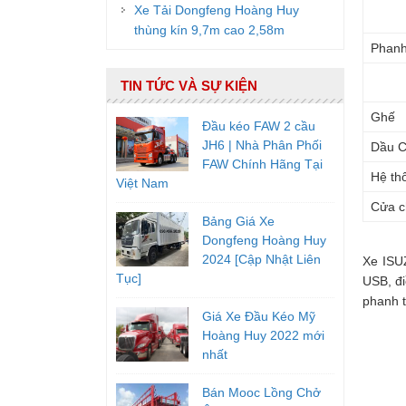
Xe Tải Dongfeng Hoàng Huy
thùng kín 9,7m cao 2,58m
Phanh
TIN TỨC VÀ SỰ KIỆN
Ghế
Đầu kéo FAW 2 cầu
JH6 | Nhà Phân Phối
Dầu 
FAW Chính Hãng Tại
Hệ th
Việt Nam
Cửa c
Bảng Giá Xe
Dongfeng Hoàng Huy
2024 [Cập Nhật Liên
Xe ISUZ
Tục]
USB, đi
phanh t
Giá Xe Đầu Kéo Mỹ
Hoàng Huy 2022 mới
nhất
Bán Mooc Lồng Chở