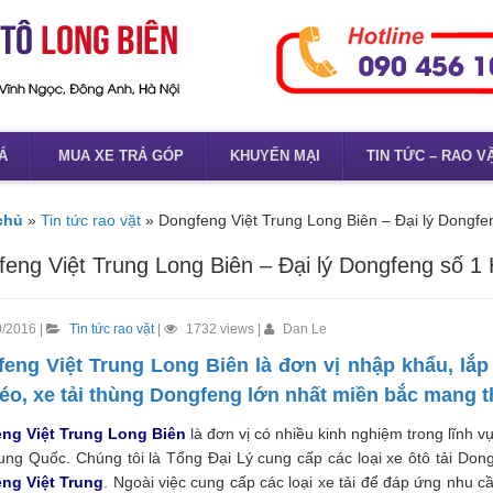
Á
MUA XE TRẢ GÓP
KHUYẾN MẠI
TIN TỨC – RAO V
chủ
»
Tin tức rao vặt
»
Dongfeng Việt Trung Long Biên – Đại lý Dongfe
eng Việt Trung Long Biên – Đại lý Dongfeng số 1
/2016 |
Tin tức rao vặt
|
1732 views |
Dan Le
eng Việt Trung Long Biên là đơn vị nhập khẩu, lắp
éo, xe tải thùng Dongfeng lớn nhất miền bắc mang 
ng Việt Trung Long Biên
là đơn vị có nhiều kinh nghiệm trong lĩnh v
ung Quốc. Chúng tôi là Tổng Đại Lý cung cấp các loại xe ôtô tải Dong
ng Việt Trung
. Ngoài việc cung cấp các loại xe tải để đáp ứng nhu c