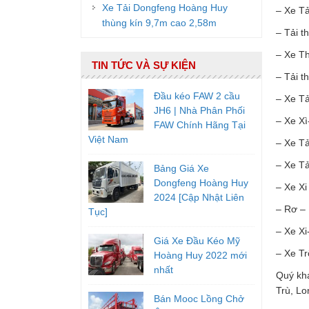
Xe Tải Dongfeng Hoàng Huy
– Xe Tả
thùng kín 9,7m cao 2,58m
– Tải t
– Xe Th
TIN TỨC VÀ SỰ KIỆN
– Tải t
Đầu kéo FAW 2 cầu
– Xe Tả
JH6 | Nhà Phân Phối
– Xe Xì
FAW Chính Hãng Tại
Việt Nam
– Xe Tả
– Xe Tả
Bảng Giá Xe
Dongfeng Hoàng Huy
– Xe Xi
2024 [Cập Nhật Liên
– Rơ –
Tục]
– Xe Xi
Giá Xe Đầu Kéo Mỹ
– Xe T
Hoàng Huy 2022 mới
nhất
Quý khá
Trù, Lo
Bán Mooc Lồng Chở