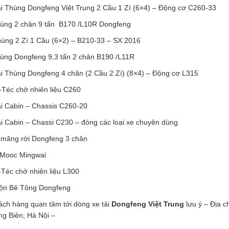
i Thùng Dongfeng Việt Trung 2 Cầu 1 Zí (6×4) – Động cơ C260-33
hùng 2 chân 9 tấn B170 /L10R Dongfeng
ùng 2 Zí 1 Cầu (6×2) – B210-33 – SX 2016
hùng Dongfeng 9,3 tấn 2 chân B190 /L11R
i Thùng Dongfeng 4 chân (2 Cầu 2 Zí) (8×4) – Động cơ L315
-Téc chở nhiên liệu C260
i Cabin – Chassis C260-20
i Cabin – Chassi C230 – đóng các loại xe chuyên dùng
 măng rời Dongfeng 3 chân
 Mooc Mingwai
-Téc chở nhiên liệu L300
rộn Bê Tông Dongfeng
ch hàng quan tâm tới dòng xe tải
Dongfeng Việt Trung
lưu ý – Địa c
ng Biên, Hà Nội –