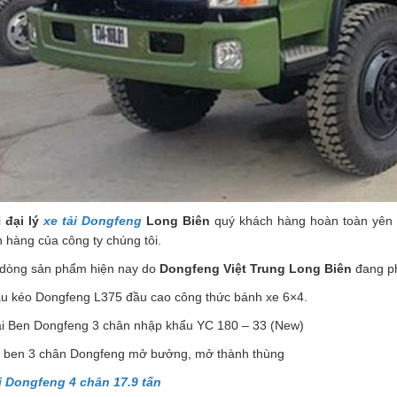
i
đại lý
xe tải Dongfeng
Long Biên
quý khách hàng hoàn toàn yên t
 hàng của công ty chúng tôi.
 dòng sản phẩm hiện nay do
Dongfeng Việt Trung Long Biên
đang phâ
ầu kéo Dongfeng L375 đầu cao công thức bánh xe 6×4.
ải Ben Dongfeng 3 chân nhập khẩu YC 180 – 33 (New)
ải ben 3 chân Dongfeng mở bưởng, mở thành thùng
i Dongfeng 4 chân 17.9 tấn