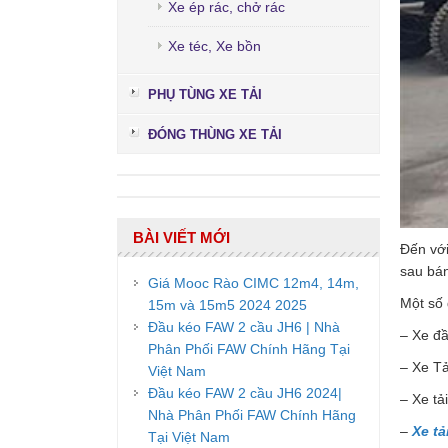
Xe ép rác, chở rác
Xe téc, Xe bồn
PHỤ TÙNG XE TẢI
ĐÓNG THÙNG XE TẢI
BÀI VIẾT MỚI
Đến vớ
sau bán
Giá Mooc Rào CIMC 12m4, 14m,
Một số
15m và 15m5 2024 2025
Đầu kéo FAW 2 cầu JH6 | Nhà
– Xe đ
Phân Phối FAW Chính Hãng Tại
– Xe T
Việt Nam
Đầu kéo FAW 2 cầu JH6 2024|
– Xe t
Nhà Phân Phối FAW Chính Hãng
–
Xe tả
Tại Việt Nam