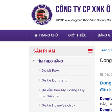
TRANG CHỦ
GIỚI THIỆU
BẢNG GI
Trang 
SẢN PHẨM
Dongf
TÌM THEO HÃNG
Xe tải Faw
26/10
Xe tải Dongfeng
Dongf
đầu k
Xe đầu kéo Mỹ Hoàng Huy
International
Dongfe
Bắc, Tr
Xe tải Howo-Sinotruk
Dongfe