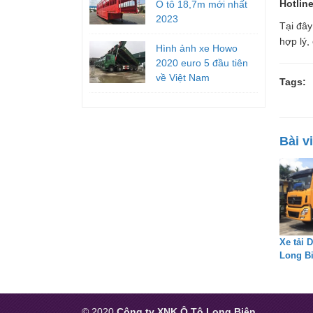
Hotlin
Ô tô 18,7m mới nhất
2023
Tại đây
hợp lý,
Hình ảnh xe Howo
2020 euro 5 đầu tiên
về Việt Nam
Tags:
Bài v
Xe tải 
Long Bi
© 2020
Công ty XNK Ô Tô Long Biên